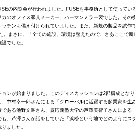
USEの内覧会が行われました。FUSEを事務所として使ってい
リカのオフィス家具メーカー、ハーマンミラー製でした。その
キッチンも備え付けられていました。また、新規の製品を試作
した。まさに、「全ての施設、環境は整えたので、さあここで新
施設でした。
ションが始まりました。このディスカッションは2部構成となり
ん、中村幸一郎さんによる「グローバルに活躍する起業家を生
授である池野文昭さん、慶応義塾大学の芦澤美智子さんによる
でも、芦澤さんが話をしていた「浜松という地でどのようにス
残りました。