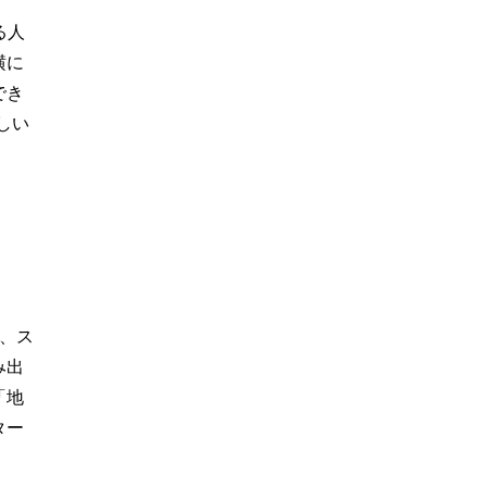
る人
横に
でき
しい
、ス
み出
「地
ター