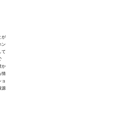
とが
ホン
して
で
豊か
る情
ショ
根源