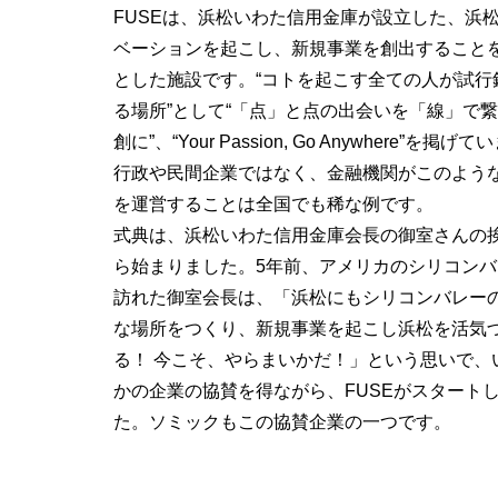
FUSEは、浜松いわた信用金庫が設立した、浜
ベーションを起こし、新規事業を創出すること
とした施設です。“コトを起こす全ての人が試行
る場所”として“「点」と点の出会いを「線」で
創に”、“Your Passion, Go Anywhere”を掲げ
行政や民間企業ではなく、金融機関がこのよう
を運営することは全国でも稀な例です。
式典は、浜松いわた信用金庫会長の御室さんの
ら始まりました。5年前、アメリカのシリコンバ
訪れた御室会長は、「浜松にもシリコンバレー
な場所をつくり、新規事業を起こし浜松を活気
る！ 今こそ、やらまいかだ！」という思いで、
かの企業の協賛を得ながら、FUSEがスタート
た。ソミックもこの協賛企業の一つです。