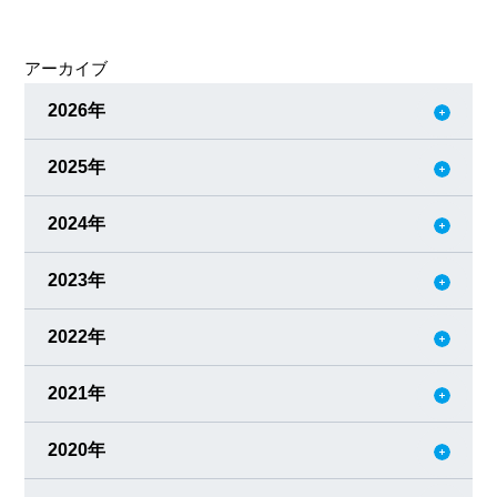
近、理念の中でも自分が一番大切に思う「人のつながり」
は大丈夫か？ と感じることがあったからです。職場のいざ
アーカイブ
こざ、会社を辞める人たち、職層別の飲み会も減っている
と聞いていました。今年の方針に「理念の徹底」を入れた
2026年
のもそんな思いからで
2025年
2024年
2023年
2022年
2021年
2020年