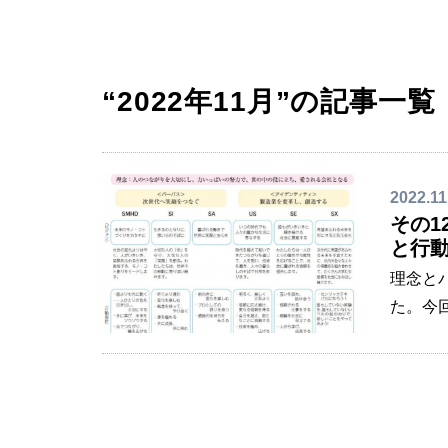
“2022年11月”の記事一覧
2022.11
その1
と行
理念と
た。今
今、世
と言わ
決める
してき
は企業