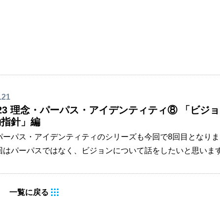
.21
23 理念・パーパス・アイデンティティ⑧ 「ビジ
動指針」編
パーパス・アイデンティティのシリーズも今回で8回目となりま
回はパーパスではなく、ビジョンについて話をしたいと思いま
の中は「予測不能の時代」と言われ、何が起こるか分からない
れています。そういった世の中だからこそ、自分自身で目指す
ということが、何よりも重要になってきています。これまでに
一覧に戻る
たように、理念とは企業が最も大切にしてきた価値観、パーパ
が存在する目的、アイデンティティとは企業の自己定義となり