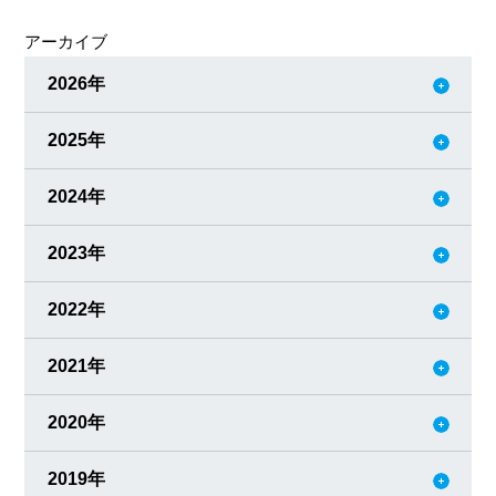
は、10日間を一区切りとする考え方であり、甲乙丙丁…と
アーカイブ
続く 十二支とは、一年の周期を12等分し動物に例えたも
の、子丑寅卯&hel
2026年
2025年
2024年
2023年
2022年
2021年
2020年
2019年