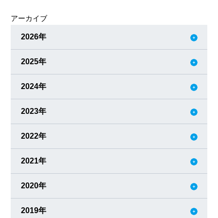
の事業（新規事業）を同時に行っていくことが必要です。
アーカイブ
「ソミック流 両利きの経営」を目指し、既存と新規が創発
しあう関係を作ります。 既存事業・・・ボールジョイン
2026年
ト、ダンパー、テ
2025年
2024年
2023年
2022年
2021年
2020年
2019年