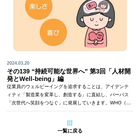
2024.03.20
その139 “持続可能な世界へ” 第3回「人材開
発とWell-being」編
従業員のウェルビーイングを追求することは、アイデンテ
ィティ「製造業を変革し、創造する」に直結し、パーパス
「次世代へ笑顔をつなぐ」に発展していきます。WHO（世
界保健機関）によると肉体的、精神的、社会的に満たされ
た状態のことを指しますが、ウェルビーイングは人によっ
て異なります。「幸せ」を包括するような存在で、その状
一覧に戻る
態が持続することが「幸せ」との違いです。ウェルビーイ