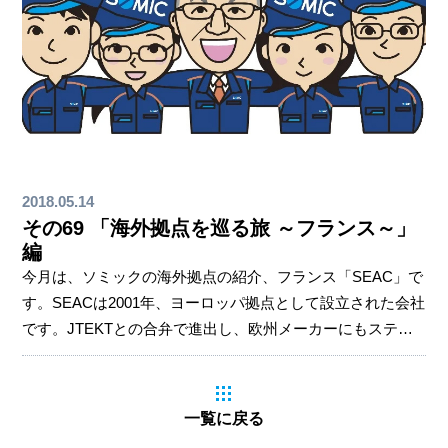
2018.05.14
その69 「海外拠点を巡る旅 ～フランス～」
編
今月は、ソミックの海外拠点の紹介、フランス「SEAC」で
す。SEACは2001年、ヨーロッパ拠点として設立された会社
です。JTEKTとの合弁で進出し、欧州メーカーにもステア
リング用ボールジョイントを売り込むことを考えました。
今回の訪問の目的は、社長として 各拠点の状況を自分の目
で見て感じること。 現地社長と会い、各社の困り事や要望
一覧に戻る
などを直接自分の耳で聞くこと。 現地の仲間たちとたくさ