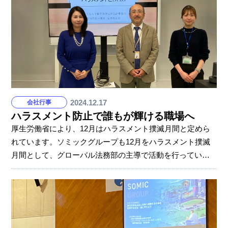
2024.12.17
会社行事
ハラスメント防止で誰もが輝ける職場へ
厚生労働省により、12月はハラスメント撲滅月間と定めら
れています。ソミックグループも12月をハラスメント撲滅
月間として、グローバル法務部の主導で活動を行っていま
す。活動の一つとして外部講師の弁護士法人 東京表参道法
律会計事務所 寺原真希子様をお招きし、「ハラスメントと
DE＆I」についてのセミナーを開催しました。 ハラスメン
ト…相手が不快と感じる行為や態度 近年ではさまざまなハ
ラスメントが顕在化し、社会問題となっています。また、