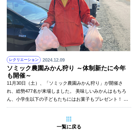
ソミック石川という会社が安泰だと思いますか？」彰吾副
社長の問いかけに、ほとんどの生徒は挙手。しかし、過去
にコロナ禍で自動車製造がストップした際
2024.12.09
レクリエーション
ソミック農園みかん狩り ～体制新たに今年
も開催～
11月30日（土）、「ソミック農園みかん狩り」が開催さ
れ、総勢477名が来場しました。 美味しいみかんはもちろ
ん、小学生以下の子どもたちにはお菓子もプレゼント！ ソ
ミックマネージメントホールディングスの石川社長はなん
と全身みかんカラーで登場しました。 従業員や家族の楽し
みである恒例行事、みかん狩り！ 天候にも恵まれ、農園に
一覧に戻る
は今年もたくさんの笑顔があふれました。