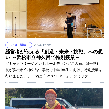
ハラスメントは単に個人間の問題ではなく、企業にとって
も人権や職場環境、生産性に影響を与える深刻な課題で
す。 DE&I…「
2024.12.12
出展・講演
経営者が伝える「創造・未来・挑戦」への想
い ～浜松市立神久呂で特別授業～
ソミックマネージメントホールディングスの石川彰吾副社
長が浜松市立神久呂中学校で中学1年生に向け、特別授業を
行いました。テーマは「Let’s SOMIC」。ソミック
（SOMIC）は創造（SOZO）、未来（MIRAI）、挑戦
（CHOSEN）の頭文字。夢を創造し、未来へ挑戦する人財
を増やす活動として、挑戦へ踏み出す勇気を持つための秘
訣をお話ししました。 1つ目のキーワードは「未来からのバ
ックキャスティング」。 「みんなは自動車部品メーカーの