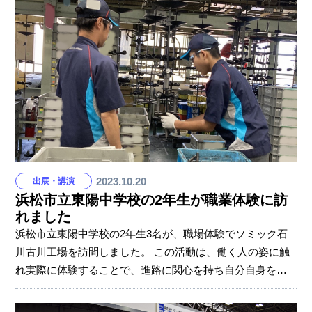
造を考えることが目的、社会科「私たちのくらしと工業生
産」学習の一環です。 SUPPOTは、汎用性と走破性に優れ
た作業支援ロボット。自動車の足回り部品「ボールジョイ
ント」製造で培ったノウハウを活かし、日本の少子高齢化
に伴う労働力不足を解決するために開発され、レンタルサ
ービスを通じてさまざまな業界の「きつい」を解決して
2023.10.20
出展・講演
浜松市立東陽中学校の2年生が職業体験に訪
れました
浜松市立東陽中学校の2年生3名が、職場体験でソミック石
川古川工場を訪問しました。 この活動は、働く人の姿に触
れ実際に体験することで、進路に関心を持ち自分自身を高
めていくことを目的に実施されているそうです。 午前中、
工場の仕事では、「洗浄工程」「作業支援ロボットの追