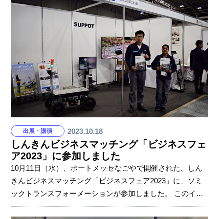
従」「塗装ラインのハンガー掛け」3つの業務を体験。 3人
全員が「一番大変だった」と口をそろえたのは塗装ライ
ン。一定の速度で流れ続けるハンガーに製品を取り付けた
り、はずしたりする作業です。 姿勢もきつく、腕は筋肉痛
になりそう、作業が遅くてもハンガーは待ってくれない…
そんな中、真剣に、集中して取り組みまし
2023.10.18
出展・講演
しんきんビジネスマッチング「ビジネスフェ
ア2023」に参加しました
10月11日（水）、ポートメッセなごやで開催された、しん
きんビジネスマッチング「ビジネスフェア2023」に、ソミ
ックトランスフォーメーションが参加しました。 このイベ
ントは東海地区内にある34の信用金庫が、それぞれのお取
引先自慢の商品、製品、技術を展示し、PRするイベント