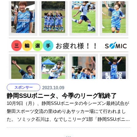
実施しています。 今回はMS&ADインターリスク総研（株）
四釜様を外部講師にお招きし、風水害の備えと対応セミナ
ーを開催しました。 災害によって大切な従業員の命が脅か
されないように… 会社の損害を最小限に抑えるために… 災
害は起きる前、事前の対策・準備がとても大切です。 セミ
ナーで近年の気象傾向、線状降水帯のメカニズム、風
2023.10.09
スポンサー
静岡SSUボニータ、今季のリーグ戦終了
10月9日（月）、静岡SSUボニータの今シーズン最終試合が
磐田スポーツ交流の里ゆめりあサッカー場にて行われまし
た。 ソミック石川は、なでしこリーグ1部「静岡SSUボニー
タ」のオフィシャルジョブパートナーです。 今年4月、背番
号11番 三輪玲奈選手は、ソミック石川に新入社員として入