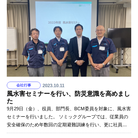
で、ソミックトランスフォーメーションは浜松いわた信用
金庫様にご招待いただき参加しました。当日、ソミックは
新規事業である作業支援ロボット「SUPPOT」を出展しま
した。 中国やインド出身の外国籍社員が当日説明を行い、
大活躍しました。イベント来場者数は3555人と、大変多く
の方にSUPPOTを実際に見て、体験し、知って
2023.10.11
会社行事
風水害セミナーを行い、防災意識を高めまし
た
9月29日（金）、役員、部門長、BCM委員を対象に、風水害
セミナーを行いました。 ソミックグループでは、従業員の
安全確保のため年数回の定期避難訓練を行い、更に社員の
防災意識を高めるためにワークショップやセミナーなども