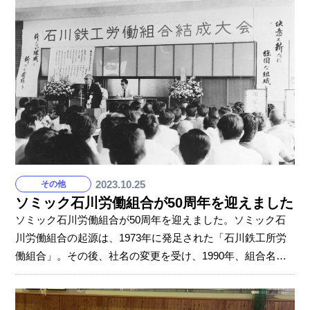
でアワードセレモニーに出席しました。 EOYは起業家表彰
制度で、世界60カ国で開催されています。 東海・北陸地区
代表候補の選出は、EOY Japanの趣旨に賛同する推薦部会
が支援し、アントレプレナーが社会にもたらした長期的価
値などを中心に4つの審査基準（アントレプレナー精神
2023.10.25
その他
ソミック石川労働組合が50周年を迎えました
ソミック石川労働組合が50周年を迎えました。ソミック石
川労働組合の起源は、1973年に発足された「石川鉄工所労
働組合」。その後、社名の変更を受け、1990年、組合名を
「ソミック石川労働組合」に改めています。 組合発足以降
から現在に至るまで、組合側と経営側は「労使協調路線」
と「相互信頼」を守り続けてきました。労使協調路線と