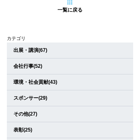
社し、総務部で仕事を頑張りながら、サッカー選手として
一覧に戻る
も活躍、二足の草鞋を履いて頑張っています。 ソミックグ
ループはそんな三輪選手の頑張りを見守り、応援してきま
した。 職場での笑顔がすてきでみんなを和ませる“みわちゃ
カテゴリ
ん”から、フィールドではどの試合も全身全霊でプレーする
出展・講演
(67)
会社行事
(52)
環境・社会貢献
(43)
スポンサー
(29)
その他
(27)
表彰
(25)