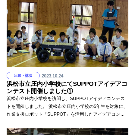
は、「組合と使用者（経営者）が協調・協力し、生産性向
上を図ることで利潤が増え、労働者の賃金や労働環境も向
上する」として、お互いが共存共栄をしようとする考え方
です。 労使でソミックの目指す姿を共有し、実現に向けて
必要な労働条件を協議してきた結果、賃金の改善、職場環
境の
2023.10.24
出展・講演
浜松市立庄内小学校にてSUPPOTアイデアコ
ンテスト開催しました①
浜松市立庄内小学校を訪問し、SUPPOTアイデアコンテス
トを開催しました。 浜松市立庄内小学校の5年生を対象に、
作業支援ロボット「SUPPOT」を活用したアイデアコンテ
ストを実施しています。先進技術と自分のアイデアを掛け
合わせ、社会が抱える問題に取り組み、より良い未来の創