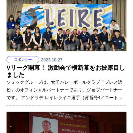
2023.10.27
スポンサー
Vリーグ開幕！ 激励会で横断幕をお披露目し
ました
ソミックグループは、女子バレーボールクラブ「ブレス浜
松」のオフィシャルパートナーであり、ジョブパートナー
です。 アンドラデ レイレライニ選手（背番号4／コートネ
ーム：レイレ）は、（株）ソミックマネージメントホール
ディングスに所属しています。 開幕を控え、部署のメンバ
ーが集い激励会を行いました。 入社してはじめてとなっ
た、バレーボールと仕事を両立する日々。 「コンディショ