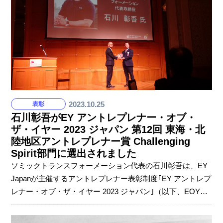
ンの調整など大変な面もあるなかで、現状を前向きに捉え
て、チームのために一生懸命頑張っているレイレさんの姿
を私は見てきました」 石川彰吾副社長から贈られた激励で
す。上司や同僚からも、たくさんのエールを受け取りまし
2023.10.25
表彰
石川彰吾がEY アントレプレナー・オブ・
ザ・イヤー 2023 ジャパン 第12回 東海・北
陸地区アントレプレナー賞 Challenging
Spirit部門に選出されました
ソミックトランスフォーメーション代表の石川彰吾は、EY
Japanが主催するアントレプレナー表彰制度｢EY アントレプ
レナー・オブ・ザ・イヤー 2023 ジャパン｣（以下、EOY
Japan）の「Challenging Spirit部門」東海・北陸地区代表候
補の一人に選ばれ、10月12日（木）に名古屋市内のホテル