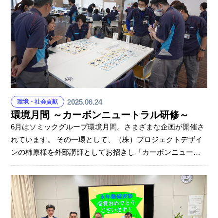
2025.06.24
環境・社会貢献
環境月間 ～カーボンニュートラル研修～
6月はソミックグループ環境月間。さまざまな企画が開催さ
れています。 その一環として、（株）プロジェクトデザイ
ンの柿原様を外部講師としてお招きし「カーボンニュート
ラル研修」が開催され、座学とカードゲーム「2050カーボ
ンニュートラル」で学びを得ました。 ゲームでは参加者が
ペアを組み、「アパレル」「部品メーカー」「政府」など
12の役割に分かれます。 配られたアクションカードとお金
を使って事業活動を行い、それぞれに課せられたゴール達