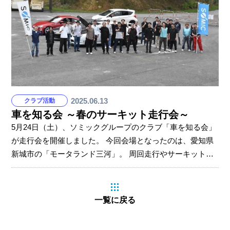
ジメントホールディングス総務部で静岡SSUボニータ所属
の、三輪玲奈選手と中川瑚々選手の姿も。 もちろん、ソミ
ックマネージメントホールディングスの石川雅洋社長も
2025.06.13
クラブ活動
車を知る会 ～春のサーキット走行会～
5月24日（土）、ソミックグループのクラブ「車を知る会」
が走行会を開催しました。 今回会場となったのは、愛知県
新城市の「モータランド三河」。 周回走行やサーキット走
行を行い、普段なかなか味わえないようなドライビング体
験となりました。 ソミック石川は、安全で快適なドライブ
に必要不可欠な自動車の足回り部品「ボールジョイント」
一覧に戻る
を製造しています。 「車を知る会」では社員の「車好き」
を増やし、車を通したコミュニケーションを図れる場をつ