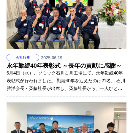
成を目指しました。 同時に、会場には温室効果ガスの排出
量や濃度などが可視化されたマップを設置。 こちらは参加
者全員のアクションに関わるもので、事業活動や
2025.06.19
会社行事
永年勤続40年表彰式 ～長年の貢献に感謝～
6月4日（水）、ソミック石川古川工場にて、永年勤続40年
表彰式が行われました。 勤続40年を迎えたのは21名。 石川
雅洋会長・斉藤社長が出席し、斉藤社長から、一人ひとり
に感謝状が手渡されました。 斉藤社長はまず、「40年とい
う人生の半分近い時間を、会社のために尽くしてくださり
ありがとうございます」と感謝。 「皆さんが入社した1985
年は、日本が大きく成長している時代、多くの変化があり
ました。そして今の時代も、大きな変化の真っただ中。も