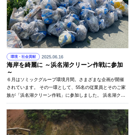
なった2024-25シーズンも、たくさんのソミック社員が現地
で観戦。ソミックマネージメントホールディングスの石川
雅洋社長も、冷め止まぬ熱気と共に感想を伝え、来シーズ
ン
2025.06.16
環境・社会貢献
海岸を綺麗に ～浜名湖クリーン作戦に参加
～
６月はソミックグループ環境月間。さまざまな企画が開催
されています。 その一環として、55名の従業員とそのご家
族が「浜名湖クリーン作戦」に参加しました。 浜名湖クリ
ーン作戦は、静岡県、浜名湖に接する自治体、並びに民間
団体等により構成された「浜名湖の水をきれいにする会」
が主催となり、毎年6月の第一日曜日に実施されています。
複数にわたる会場の中で、ソミックグループは舞阪町海岸
を清掃。 当日は三光会の皆さんと一緒に、ソミックマネー