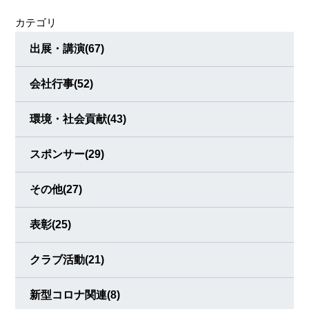
くろうと、初心者でも楽しめるような走行会を年に2回ほど
カテゴリ
開催しています。 今回は初参加社員の感想を紹介 「車に詳
しいわけではなく、普段、通勤や買い物でしか
出展・講演
(67)
会社行事
(52)
環境・社会貢献
(43)
スポンサー
(29)
その他
(27)
表彰
(25)
クラブ活動
(21)
新型コロナ関連
(8)