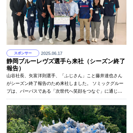
ちろん良い面だけではなく、マイナスも大きく動乱の時代
であり、会社にもさまざまな変化があります。生き抜いて
きた皆さんの力を借りて、今後も変化させていきた
2025.06.17
スポンサー
静岡ブルーレヴズ選手ら来社（シーズン終了
報告）
山谷社長、矢富洋則選手、「ふじさん」こと藤井達也さん
がシーズン終了報告のため来社しました。 ソミックグルー
プは、パーパスである「次世代へ笑顔をつなぐ」に通じる
活動として、「REVSキャラバン」に協賛しています。
REVSキャラバンは、静岡ブルーレヴズが行うラグビー普及
活動。ラグビーを通じた青少年の健全な育成、スポーツに
親しむ人材の育成や子供たちの体力向上を目指したもので
す。 初のプレーオフ進出、レギュラーシーズンは4位躍進と