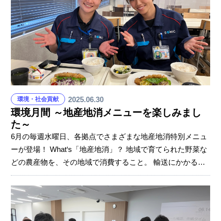
2025.06.30
環境・社会貢献
環境月間 ～地産地消メニューを楽しみまし
た～
6月の毎週水曜日、各拠点でさまざまな地産地消特別メニュ
ーが登場！ What‘s「地産地消」？ 地域で育てられた野菜な
どの農産物を、その地域で消費すること。 輸送にかかる燃
料や二酸化炭素の排出量を削減でき、環境にやさしいので
す。 今回の企画が、一人ひとりが「地産地消」を意識し、
美味しく楽しく環境のことを考えられるきっかけになれば
うれしく思います。