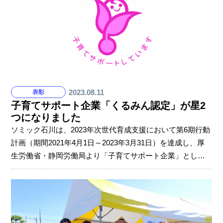
松での生活などのサポートはグロービス出身の外国籍社員
が行いました。入社1年前後の外国籍メンバーが今年は先輩
社員としてサポートを行う姿は大変頼もしく、インターン
生にとって良
2023.08.11
表彰
子育てサポート企業「くるみん認定」が星2
つになりました
ソミック石川は、2023年次世代育成支援において第6期行動
計画（期間2021年4月1日～2023年3月31日）を達成し、厚
生労働省・静岡労働局より「子育てサポート企業」として
「くるみん認定」2つ星☆☆を授与されました。 2018年に
初回のくるみん認定（1つ星）を取得、今回星を増やしての
更新となりました。 全社員のワークライフバランス推進、
時間に制約のある社員の柔軟な働き方、次世代へインター
ンシップ、就業体験の提供、などが評価されています。 ソ