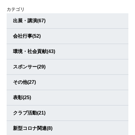
働学舎」によるゼブラクッキーの販売、「くるみ作業所」
カテゴリ
によるリサイクル品やジュースの販売、天竜区のジビエ工
房「ジミート」提供の鹿肉を使ったジビエジンギスカン風
出展・講演
(67)
会社行事
(52)
環境・社会貢献
(43)
スポンサー
(29)
その他
(27)
表彰
(25)
クラブ活動
(21)
新型コロナ関連
(8)