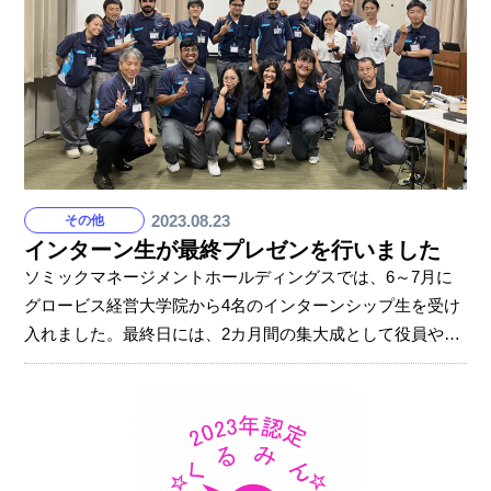
2023.08.23
その他
インターン生が最終プレゼンを行いました
ソミックマネージメントホールディングスでは、6～7月に
グロービス経営大学院から4名のインターンシップ生を受け
入れました。最終日には、2カ月間の集大成として役員や社
員らの前で最終プレゼンテーションが行われました。プレ
ゼンでは、新規事業や現状のソミックの課題を解決する画
期的な提案が行われ、役員からは質問が相次ぎました。共
に働いた社員からも感謝の言葉が贈られました。 今回のイ
ンターンシップでは、業務はもちろんのこと、慣れない浜