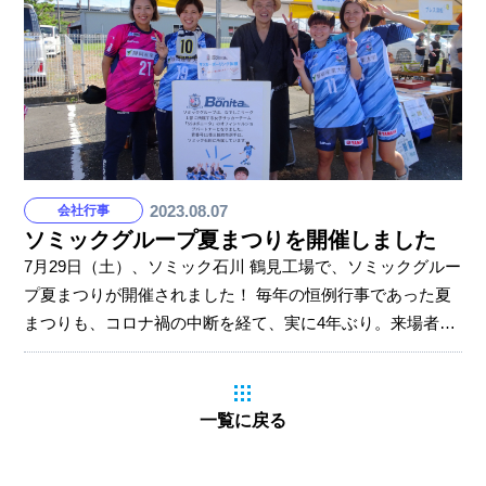
ミックグループは今後も、社員の「仕事」と「生活」の両
立を支援し、社員の能力を十分に発揮できる働きやすい環
境つくりを目指していきます。
2023.08.07
会社行事
ソミックグループ夏まつりを開催しました
7月29日（土）、ソミック石川 鶴見工場で、ソミックグルー
プ夏まつりが開催されました！ 毎年の恒例行事であった夏
まつりも、コロナ禍の中断を経て、実に4年ぶり。来場者数
約2000名。たくさんの方に来場いただき、社員、ご家族、
そして地域の方々に支えられていることを改めて実感でき
るイベントとなりました。 オープニングは、餅まきから！
一覧に戻る
鮎のつかみ取り、キャラクターショーは、子どもたちに大
人気。ディーラーによる車の展示もありました。 「浜松協