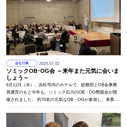
社員が共に働くための工夫を見ていただきました。 「些細
なことでも無駄をなくすことが新たな価値につながるとい
う視点に考えさせられた！」 「改善をどんどん行うことで
効
2025.07.02
会社行事
ソミックOB･OG会 ～来年また元気に会いま
しょう～
6月11日（水）、浜松市内のホテルで、総務部とOB会事務
局運営のもと今年も、ソミック石川のOB・OG懇親会が開
催されました。 約70名の元気なOB・OGが参加し、来賓と
して出席した役員とも笑顔で交流。和やかな雰囲気の中、
参加者は苦楽を共にした仲間との再会を喜び合い、昔話や
近況報告に花を咲かせました。 笑顔あふれる楽しい時間は