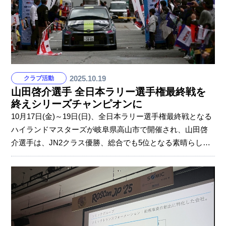
ンスフォーメーションの石川代表取締役は「アメリカの大
学ではロボットと大学のコラボレーションがたくさんあ
り、キャン
2025.10.19
クラブ活動
山田啓介選手 全日本ラリー選手権最終戦を
終えシリーズチャンピオンに
10月17日(金)～19日(日)、全日本ラリー選手権最終戦となる
ハイランドマスターズが岐阜県高山市で開催され、山田啓
介選手は、JN2クラス優勝、総合でも5位となる素晴らしい
結果でフィニッシュしました。今回の優勝でシリーズポイ
ントを逆転し、JN2シリーズチャンピオンを獲得しました。
シリーズを終えての山田選手のコメントをじっくりお届け
します。 最終戦ハイランドマスターズで優勝＆念願のシリ
ーズチャンピオンを決めることができ、大変嬉しく思いま
す！ 参戦1年目から共に歩んできたソミック石川の仲間のサ