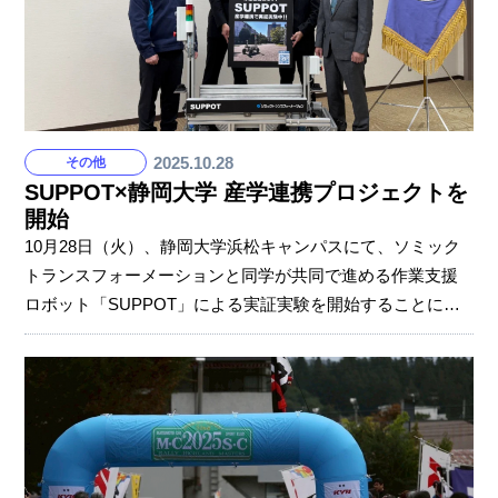
ながります。 「ヤー！」「パワー！」元気な声が響き渡っ
た
2025.10.28
その他
SUPPOT×静岡大学 産学連携プロジェクトを
開始
10月28日（火）、静岡大学浜松キャンパスにて、ソミック
トランスフォーメーションと同学が共同で進める作業支援
ロボット「SUPPOT」による実証実験を開始することにつ
いての記者会見を実施しました。 今回の実証実験は、キャ
ンパス内物流の自動化を通じて学生の実践的な学びの機会
を創出し、学内DXや地域産学連携の強化を目指すもので
す。会見ではプロジェクトの目的やSUPPOTのビジョンな
どを説明。静岡大学の福田教授は「ロボットが行き来して
いる活気あるキャンパスにしたい」と話し、ソミックトラ