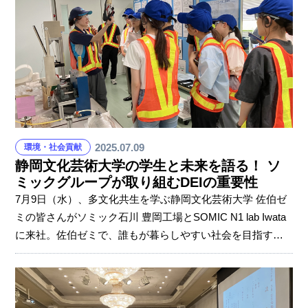
開催しました。 逃げ地図とは？ 最も近い⽬標避難地点まで
の時間を⾊鉛筆で塗り分けた⼿づくりの地図で、（株）日
建設計が考案しました。 見ただけで直感的に危険な場所と
逃げる⽅向を理解することができ、ワー
2025.07.09
環境・社会貢献
静岡文化芸術大学の学生と未来を語る！ ソ
ミックグループが取り組むDEIの重要性
7月9日（水）、多文化共生を学ぶ静岡文化芸術大学 佐伯ゼ
ミの皆さんがソミック石川 豊岡工場とSOMIC N1 lab Iwata
に来社。佐伯ゼミで、誰もが暮らしやすい社会を目指す
「多文化共生社会」について研究をしています。今回は工
場見学とDEI（Diversity, Equity, Inclusion）に関する特別セ
ミナーを実施しました。 まずは豊岡工場で、重要保安部品
「ボールジョイント」の生産の様子、そして多くの外国籍