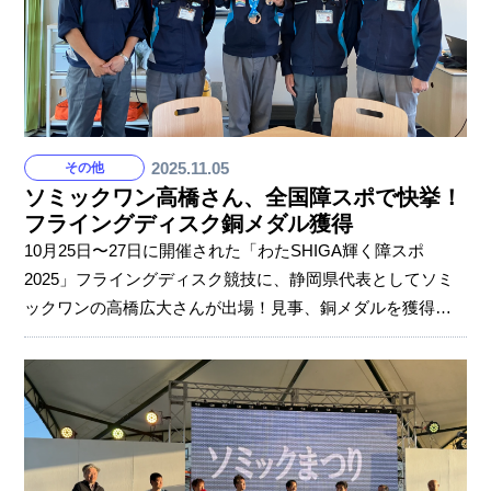
2025.11.05
その他
ソミックワン高橋さん、全国障スポで快挙！
フライングディスク銅メダル獲得
10月25日〜27日に開催された「わたSHIGA輝く障スポ
2025」フライングディスク競技に、静岡県代表としてソミ
ックワンの高橋広大さんが出場！見事、銅メダルを獲得し
ました。 フライングディスクは、身体障害・知的障害のあ
る選手が樹脂製の円盤を投げて競う競技です。高橋さん
は、円形ゴールを狙う「アキュラシー」で3位、飛距離を競
う「ディスタンス」では6位と、素晴らしい成績を収めまし
た。 職場では早速、メダル獲得の報告会を実施しました。
高橋さんは特別支援学校時代から約10年の競技経験がある