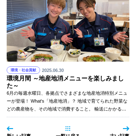
あっという間。来年も元気で再会することを約束し、盛大
な拍手の中で幕を閉じました。
2025.06.30
環境・社会貢献
環境月間 ～地産地消メニューを楽しみまし
た～
6月の毎週水曜日、各拠点でさまざまな地産地消特別メニュ
ーが登場！ What‘s「地産地消」？ 地域で育てられた野菜な
どの農産物を、その地域で消費すること。 輸送にかかる燃
料や二酸化炭素の排出量を削減でき、環境にやさしいので
す。 今回の企画が、一人ひとりが「地産地消」を意識し、
美味しく楽しく環境のことを考えられるきっかけになれば