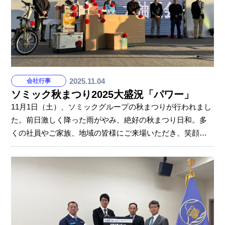
ものの、全国大会でのメダル獲得は今回が初めてとのこ
と。「緊張したけれど、こうして結果を残せて嬉しい」と
2025.11.04
会社行事
ソミック秋まつり2025大盛況「パワー」
11月1日（土）、ソミックグループの秋まつりが行われまし
た。前日激しく降った雨がやみ、絶好の秋まつり日和。多
くの社員やご家族、地域の皆様にご来場いただき、笑顔あ
ふれる一日となりました。 豪華ゲストと盛りだくさんの企
画で大人から子どもまで楽しめるコンテンツが目白押し！
静岡ブルーレヴズや静岡SSUボニータのブースもありまし
た。 また、根洗作業所のゼブラクッキー、くるみ作業所の
かんぱん・ジュース、京丸園の新鮮野菜など、障害福祉サ
ービス事業所の皆様による出店もありました。これらの商
品を購入することは、障がいのある方々の間接支援にもつ