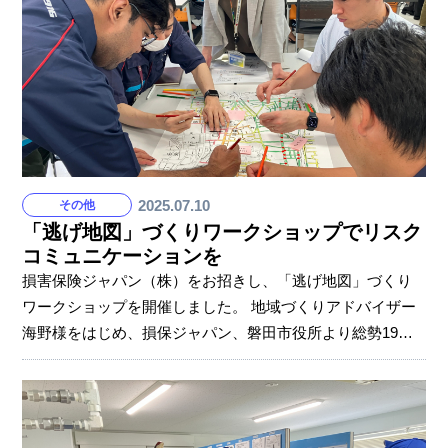
2025.07.10
その他
「逃げ地図」づくりワークショップでリスク
コミュニケーションを
損害保険ジャパン（株）をお招きし、「逃げ地図」づくり
ワークショップを開催しました。 地域づくりアドバイザー
海野様をはじめ、損保ジャパン、磐田市役所より総勢19
名、そしてソミックからはBCM委員を含む20名の社員が参
加。BCM委員はもちろん、すべての社員が防災意識を向上
させ、SOMIC N1 lab Iwataが防災組織として地域や周辺の
人々をリードする役割を担うようになることを狙いとして