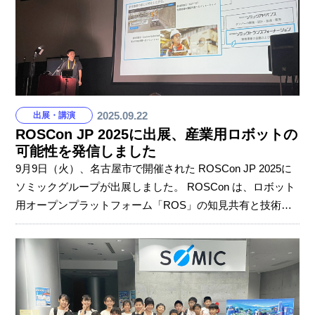
ポートなしでは、この結果は成し遂げられませんでした。
夢に賛同し、共に挑戦してくださり、本当にあ
2025.09.22
出展・講演
ROSCon JP 2025に出展、産業用ロボットの
可能性を発信しました
9月9日（火）、名古屋市で開催された ROSCon JP 2025に
ソミックグループが出展しました。 ROSCon は、ロボット
用オープンプラットフォーム「ROS」の知見共有と技術交
流を目的とした開発者会議で、工場の生産工程の自動化に
おける活用が近年注目されています。ソミックグループは
本イベントのプラチナスポンサーとして協賛しています。
ブースでは、AI 外観検査機の技術・導入事例を展示し、多
くの来場者と意見交換を行いました。また、AI 事業開発室
の井上室長が講演者として登壇し、ROS を活用した AI 外