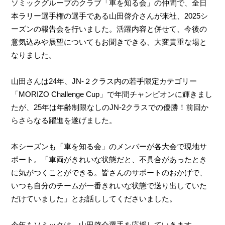
ソミックグループのクラブ「車を知る会」の仲間で、全日
本ラリー選手権の選手である山田啓介さんが来社、2025シ
ーズンの報告会を行いました。活躍内容と併せて、今後の
意気込みや展望についてもお聞きできる、大変貴重な場と
なりました。
山田さんは24年、JN-２クラス内の若手限定カテゴリー
「MORIZO Challenge Cup」で年間チャンピオンに輝きまし
たが、25年は年齢制限なしのJN-2クラスでの優勝！前回か
らさらなる躍進を遂げました。
本シーズンも「車を知る会」のメンバーが各大会で現地サ
ポート。「車両がきれいな状態だと、不具合があったとき
に気がつくことができる。皆さんのサポートのおかげで、
いつも自分のチームが一番きれいな状態で送り出していた
だけていました」とお話ししてくださいました。
今年もソミックは、山田啓介選手を応援していきます。